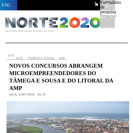
Formulário
ENG
de
pesquisa
Pesquisar
PROGRAMA OPERACIONAL REGIONAL DO NORTE
SI2E
SI2E
TÂMEGA E SOUSA
AMP
NOVOS CONCURSOS ABRANGEM
MICROEMPREENDEDORES DO
TÂMEGA E SOUSA E DO LITORAL DA
AMP
QUA, 25/07/2018 - 16:35