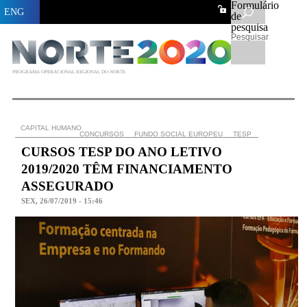
Formulário
ENG
de
pesquisa
Pesquisar
PROGRAMA OPERACIONAL REGIONAL DO NORTE
CAPITAL HUMANO
CONCURSOS
FUNDO SOCIAL EUROPEU
TESP
CURSOS TESP DO ANO LETIVO
2019/2020 TÊM FINANCIAMENTO
ASSEGURADO
SEX, 26/07/2019 - 15:46