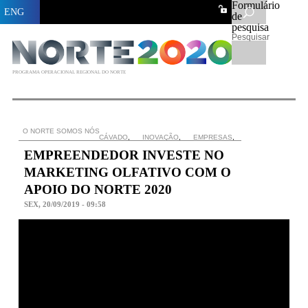
Formulário
ENG
de
pesquisa
Pesquisar
PROGRAMA OPERACIONAL REGIONAL DO NORTE
O NORTE SOMOS NÓS
CÁVADO
,
INOVAÇÃO
,
EMPRESAS
,
EMPREENDEDOR INVESTE NO
MARKETING OLFATIVO COM O
APOIO DO NORTE 2020
SEX, 20/09/2019 - 09:58