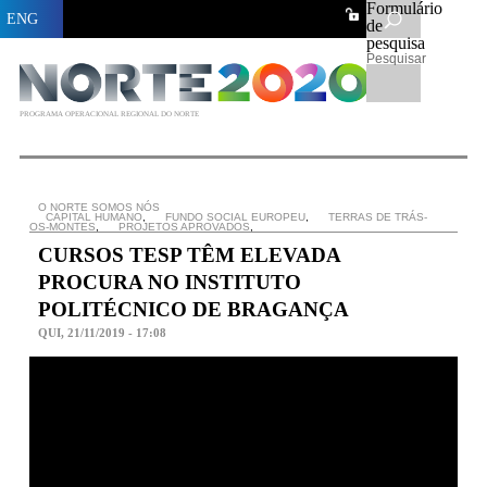
Formulário
ENG
de
pesquisa
Pesquisar
PROGRAMA OPERACIONAL REGIONAL DO NORTE
O NORTE SOMOS NÓS
CAPITAL HUMANO
,
FUNDO SOCIAL EUROPEU
,
TERRAS DE TRÁS-
OS-MONTES
,
PROJETOS APROVADOS
,
CURSOS TESP TÊM ELEVADA
PROCURA NO INSTITUTO
POLITÉCNICO DE BRAGANÇA
QUI, 21/11/2019 - 17:08