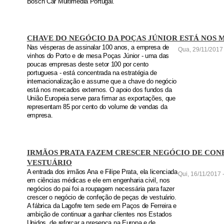
Bosch Car Multimédia Portugal.
CHAVE DO NEGÓCIO DA POÇAS JÚNIOR ESTÁ NOS
Nas vésperas de assinalar 100 anos, a empresa de
Qua, 29/11/2017 
vinhos do Porto e de mesa Poças Júnior - uma das
poucas empresas deste setor 100 por cento
portuguesa - está concentrada na estratégia de
internacionalização e assume que a chave do negócio
está nos mercados externos. O apoio dos fundos da
União Europeia serve para firmar as exportações, que
representam 85 por cento do volume de vendas da
empresa.
IRMÃOS PRATA FAZEM CRESCER NEGÓCIO DE CON
VESTUÁRIO
A entrada dos irmãos Ana e Filipe Prata, ela licenciada
Qui, 16/11/2017 
em ciências médicas e ele em engenharia civil, nos
negócios do pai foi a roupagem necessária para fazer
crescer o negócio de confeção de peças de vestuário.
A fábrica da Lagofre tem sede em Paços de Ferreira e
ambição de continuar a ganhar clientes nos Estados
Unidos, de reforçar a presença na Europa e de