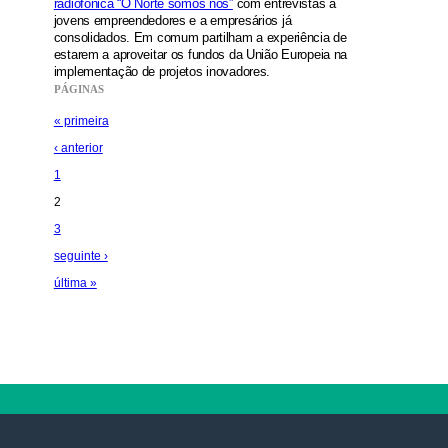
radiofónica “O Norte somos nós”
com entrevistas a
jovens empreendedores e a empresários já
consolidados. Em comum partilham a experiência de
estarem a aproveitar os fundos da União Europeia na
implementação de projetos inovadores.
PÁGINAS
« primeira
‹ anterior
1
2
3
seguinte ›
última »