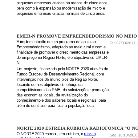
pequenas empresas criadas há menos de cinco anos,
bem como à expansão ou modernização de micro e
pequenas empresas criadas há mais de cinco anos.
EMER-N PROMOVE EMPREENDEDORISMO NO MEIO
A implementação de um programa de apoio ao
Ter, 07/03/2017 
Empreendedorismo, adaptado ao meio rural e com a
finalidade de promover o crescimento das empresas e
do emprego na Região Norte, é o objectivo do EMER-
N.
Um projecto, financiado pelo NORTE 2020 através do
Fundo Europeu de Desenvolvimento Regional, com
intervenção nos 86 municípios da Região Norte,
focando-se nos objetivos do reforço da
competitividade das PME, da valorização e promoção
das economias locais, da revitalização do
conhecimento e dos saberes locais e regionais, para
além de contribuir para fixar a população local.
NORTE 2020 ESTREIA RUBRICA RADIOFÓNICA “O N
O NORTE 2020 estreou, em outubro, a
rubrica
Seg, 10/10/2016 