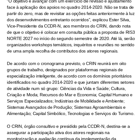
“O objetivo é avançar com um exercício de revisão e ajustamento
face à aplicação dos apoios no quadro 2014-2020. Não se trata de
partir do zero, mas de revisitar as opções feitas anteriormente à luz
dos desenvolvimentos entretanto ocorridos”, explicou Ester Silva,
Vice-Presidente da CCDR-N, aos membros do CRIN, dando nota
de que o objetivo é colocar em consulta pública a proposta de RIS3
NORTE 2027 no início do segundo semestre de 2020. Até lá, serão
organizados workshops temáticos, inquéritos e reuniões no sentido
de uma ampla recolha de contributos dos atores regionais.
De acordo com o cronograma previsto, o CRIN reunirá em oito
grupos de trabalho, designados por plataformas regionais de
especialização inteligente, de acordo com os domínios prioritários
identificados no quadro 2014-2020 e que juntam diferentes setores
de atividade num só grupo: Ciências da Vida e Saúde; Cultura,
Criação e Moda; Recursos do Mar e Economia; Capital Humano e
Serviços Especializados; Indústrias de Mobilidade e Ambiente;
Sistemas Avançados de Produção; Sistemas Agroambientais e
Alimentação; Capital Simbólico, Tecnologias e Serviços do Turismo.
O CRIN, órgão consultivo e presidido pela CCDR-N, destina-se a
assegurar a participação ativa dos atores regionais na
monitorização e avaliação contínua da implementação da