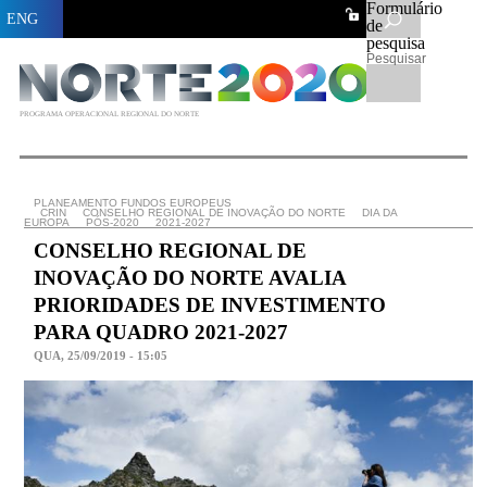
Formulário
ENG
de
pesquisa
Pesquisar
PROGRAMA OPERACIONAL REGIONAL DO NORTE
PLANEAMENTO FUNDOS EUROPEUS
CRIN
CONSELHO REGIONAL DE INOVAÇÃO DO NORTE
DIA DA
EUROPA
PÓS-2020
2021-2027
CONSELHO REGIONAL DE
INOVAÇÃO DO NORTE AVALIA
PRIORIDADES DE INVESTIMENTO
PARA QUADRO 2021-2027
QUA, 25/09/2019 - 15:05