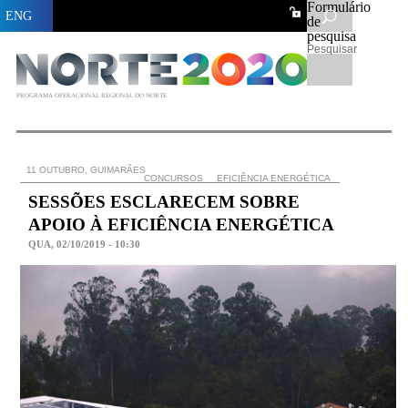
Formulário
ENG
de
pesquisa
Pesquisar
PROGRAMA OPERACIONAL REGIONAL DO NORTE
11 OUTUBRO, GUIMARÃES
CONCURSOS
EFICIÊNCIA ENERGÉTICA
SESSÕES ESCLARECEM SOBRE
APOIO À EFICIÊNCIA ENERGÉTICA
QUA, 02/10/2019 - 10:30